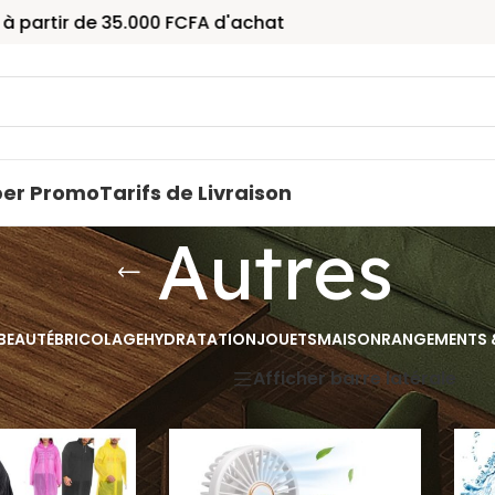
r de 35.000 FCFA d'achat
per Promo
Tarifs de Livraison
Autres
BEAUTÉ
BRICOLAGE
HYDRATATION
JOUETS
MAISON
RANGEMENTS 
Afficher barre latérale
es
Affi