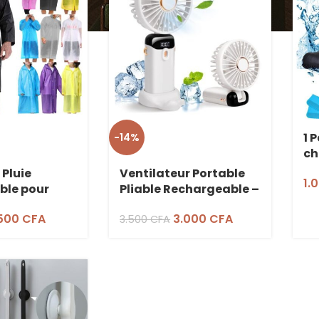
1 
-14%
ch
Im
Pluie
Ventilateur Portable
1.
An
le pour
Pliable Rechargeable –
5 Vitesses
.500
CFA
3.000
CFA
3.500
CFA