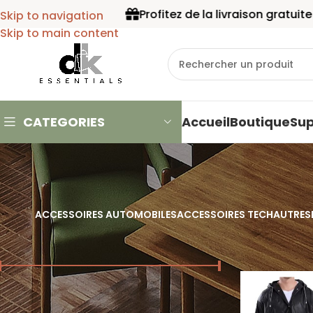
Profitez de la livraison gratuite à parti
Skip to navigation
Skip to main content
CATEGORIES
Accueil
Boutique
Su
ACCESSOIRES AUTOMOBILES
ACCESSOIRES TECH
AUTRES
FILTRER PAR PRIX
Accueil
/
Autr
Prix :
1.000 CFA
—
3.000 CFA
Filtrer