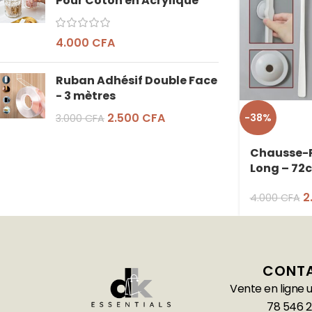
Pour Coton en Acrylique
4.000
CFA
Ruban Adhésif Double Face
- 3 mètres
2.500
CFA
-38%
3.000
CFA
Chausse-P
Long – 72
2
4.000
CFA
CONT
Vente en ligne
78 546 2