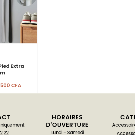
ied Extra
cm
.500
CFA
ACT
HORAIRES
CAT
D'OUVERTURE
 uniquement
Accessoir
Lundi – Samedi
2 22
Accesso