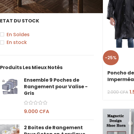
ETAT DU STOCK
En Soldes
En stock
-25%
Produits Les Mieux Notés
Poncho de 
Imperméab
Ensemble 9 Poches de
Adulte
Rangement pour Valise -
1
2.000
CFA
Gris
9.000
CFA
2 Boites de Rangement