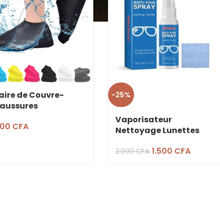
Paire de Couvre-
-25%
aussures
perméables
Vaporisateur
000
CFA
tidérapants Noirs
Nettoyage Lunettes
Anti-Buée
1.500
CFA
2.000
CFA