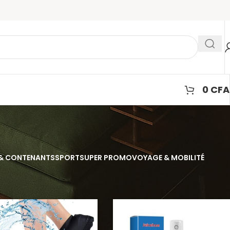
0
CFA
& CONTENANTS
SPORT
SUPER PROMO
VOYAGE & MOBILITÉ
cher
9
12
18
24