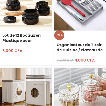
Lot de 12 Bocaux en
-20%
Plastique pour
Organisateur de Tiroir
Produits Cosmetiques
de Cuisine / Plateau de
5.000
CFA
ou Encens – 250mL
Rangement pour
4.000
CFA
Couverts Rétractable
5.000
CFA