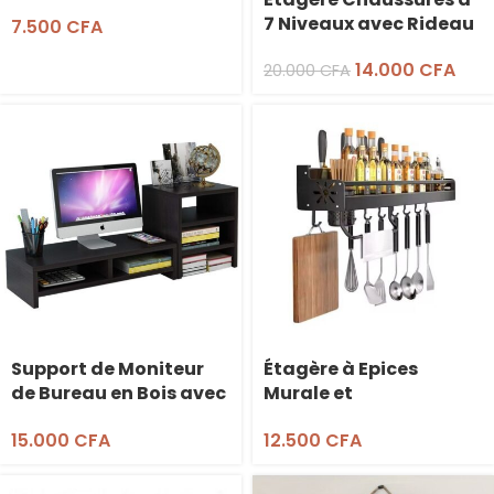
81cm
7 Niveaux avec Rideau
7.500
CFA
14.000
CFA
20.000
CFA
Support de Moniteur
Étagère à Epices
de Bureau en Bois avec
Murale et
Etagère 3 Niveaux
Organisateur
15.000
CFA
12.500
CFA
Ustensiles – 60cm