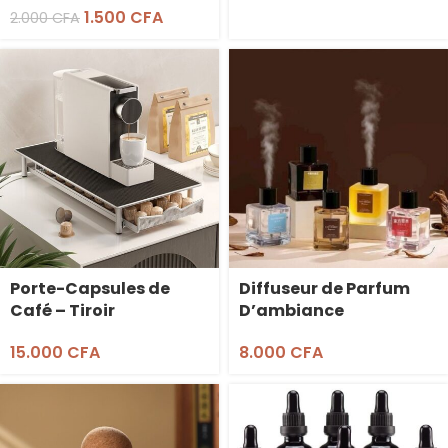
1.500
CFA
Rapide
2.000
CFA
Porte-Capsules de
Diffuseur de Parfum
Café – Tiroir
D’ambiance
Coulissant
Rechargeable – 500mL
15.000
CFA
8.000
CFA