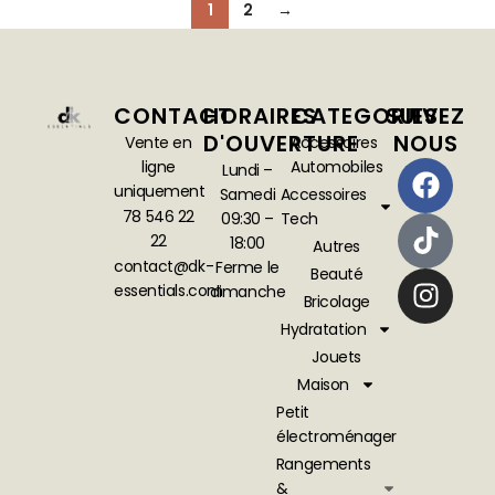
1
2
→
CONTACT
HORAIRES
CATEGORIES
SUIVEZ
D'OUVERTURE
NOUS
Vente en
Accessoires
ligne
Automobiles
Lundi –
uniquement
Samedi
Accessoires
78 546 22
09:30 –
Tech
22
18:00
Autres
contact@dk-
Ferme le
Beauté
essentials.com
dimanche
Bricolage
Hydratation
Jouets
Maison
Petit
électroménager
Rangements
&