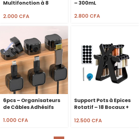
Multifonction à 8
– 300mL
Crochets
2.800
CFA
2.000
CFA
6pcs – Organisateurs
Support Pots à Epices
de Câbles Adhésifs
Rotatif – 18 Bocaux +
Etiquettes + Entonnoir
1.000
CFA
12.500
CFA