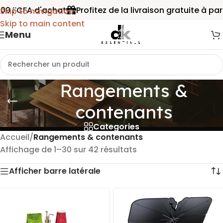
CFA d'achat
Profitez de la livraison gratuite à partir d
Skip to navigation
Skip to main content
Menu
Rangements &
contenants
Categories
Accueil
/
Rangements & contenants
Affichage de 1–30 sur 42 résultats
Afficher barre latérale