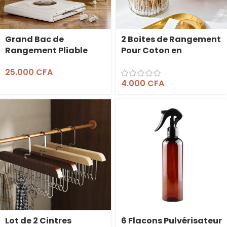
Grand Bac de
2 Boites de Rangement
Rangement Pliable
Pour Coton en
avec Roues
Acrylique
25.000
CFA
4.000
CFA
Lot de 2 Cintres
6 Flacons Pulvérisateur