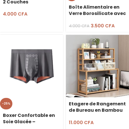
2 Couches
Boîte Alimentaire en
Verre Borosilicate avec
4.000
CFA
Couvercle en Bambou
3.500
CFA
– 1520 ml
4.000
CFA
Etagere de Rangement
-25%
de Bureau en Bambou
Boxer Confortable en
– 66x60cm
Soie Glacée –
11.000
CFA
Respirant & Séchage