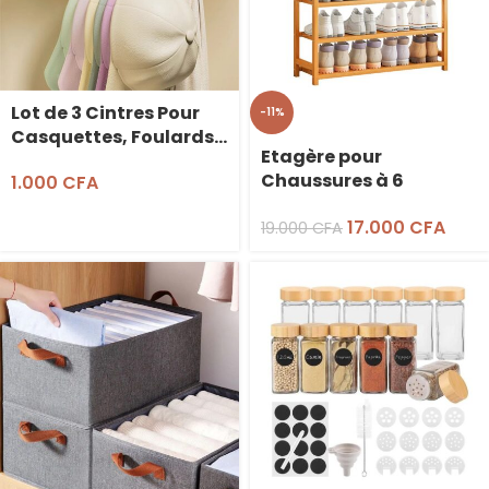
Lot de 3 Cintres Pour
-11%
Casquettes, Foulards…
Etagère pour
Chaussures à 6
1.000
CFA
Niveaux en Bambou
17.000
CFA
(30 Paires)
19.000
CFA