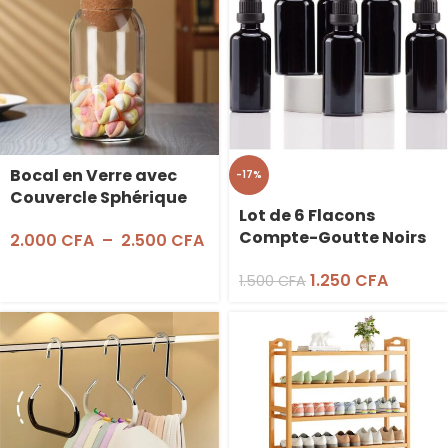
Bocal en Verre avec
-17%
Couvercle Sphérique
Lot de 6 Flacons
en Liège
Compte-Goutte Noirs
2.000
CFA
–
2.500
CFA
– 50mL
1.250
CFA
1.500
CFA