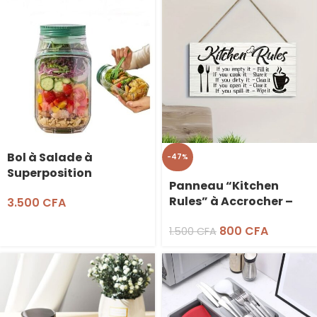
Bol à Salade à
-47%
Superposition
Panneau “Kitchen
Verticale – 1L
Rules” à Accrocher –
3.500
CFA
20x10cm
800
CFA
1.500
CFA