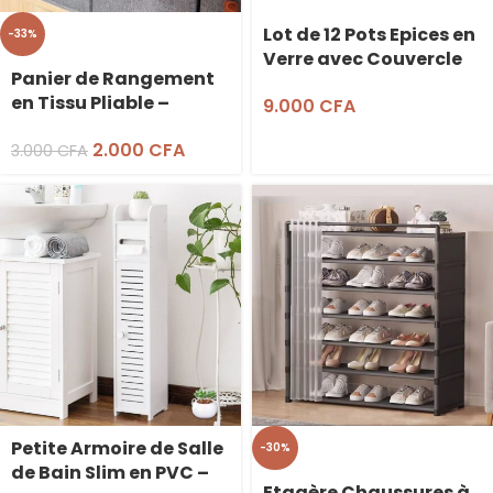
Lot de 12 Pots Epices en
-33%
Verre avec Couvercle
Panier de Rangement
en Bambou
en Tissu Pliable –
9.000
CFA
Organisateur Armoire
2.000
CFA
3.000
CFA
Petite Armoire de Salle
-30%
de Bain Slim en PVC –
Etagère Chaussures à