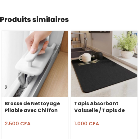
Produits similaires
Brosse de Nettoyage
Tapis Absorbant
Pliable avec Chiffon
Vaisselle / Tapis de
Detachable
Machine à Café en
2.500
CFA
1.000
CFA
Microfibre