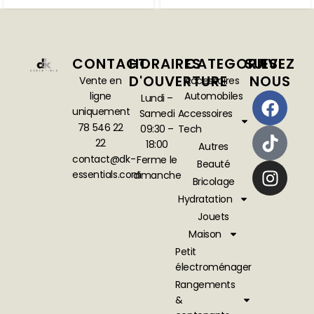
CONTACT
HORAIRES
CATEGORIES
SUIVEZ
D'OUVERTURE
NOUS
Vente en
Accessoires
ligne
Automobiles
Lundi –
uniquement
Samedi
Accessoires
78 546 22
09:30 –
Tech
22
18:00
Autres
contact@dk-
Ferme le
Beauté
essentials.com
dimanche
Bricolage
Hydratation
Jouets
Maison
Petit
électroménager
Rangements
&