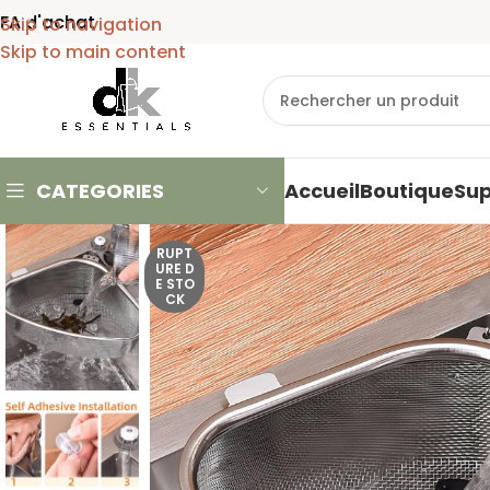
Skip to navigation
Skip to main content
CATEGORIES
Accueil
Boutique
Su
RUPT
URE D
E STO
CK