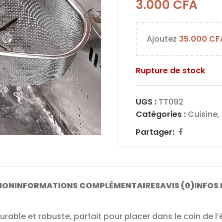
3.000
CFA
Ajoutez
35.000
CF
Rupture de stock
UGS :
TT092
Catégories :
Cuisine
,
Partager:
ION
INFORMATIONS COMPLÉMENTAIRES
AVIS (0)
INFOS 
able et robuste, parfait pour placer dans le coin de l’évi