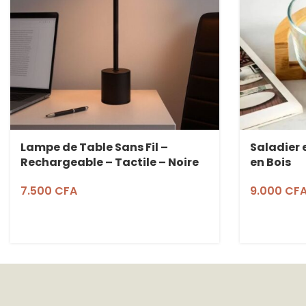
Lampe de Table Sans Fil –
Saladier 
Rechargeable – Tactile – Noire
en Bois
7.500
CFA
9.000
CF