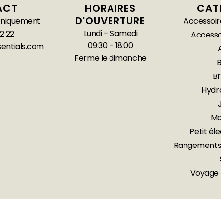
ACT
HORAIRES
CAT
D'OUVERTURE
 uniquement
Accessoir
Lundi – Samedi
2 22
Accesso
09:30 – 18:00
entials.com
Ferme le dimanche
Br
Hydr
Ma
Petit é
Rangements
Voyage 