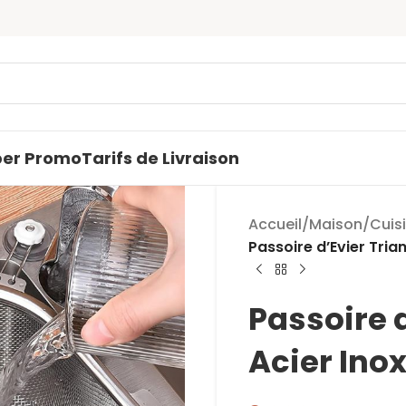
Profitez
per Promo
Tarifs de Livraison
Accueil
/
Maison
/
Cuis
Passoire d’Evier Tria
Passoire d
Acier Ino