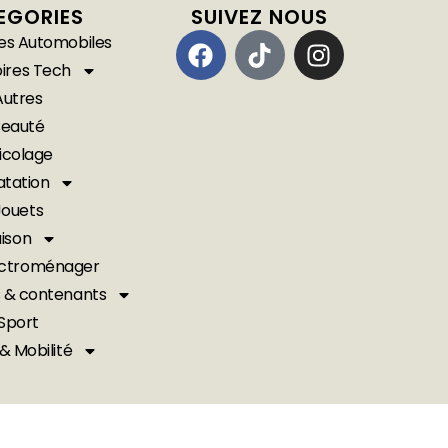
EGORIES
SUIVEZ NOUS
es Automobiles
ires Tech
Autres
Beauté
icolage
atation
Jouets
ison
lectroménager
 & contenants
Sport
& Mobilité