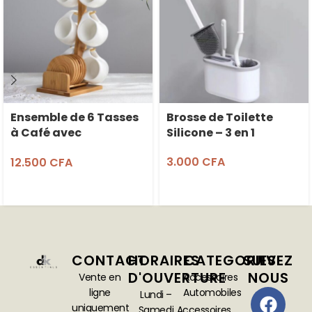
Ensemble de 6 Tasses
Brosse de Toilette
à Café avec
Silicone – 3 en 1
Soucoupes et Support
3.000
CFA
12.500
CFA
en Bambou
CONTACT
HORAIRES
CATEGORIES
SUIVEZ
D'OUVERTURE
NOUS
Vente en
Accessoires
ligne
Automobiles
Lundi –
uniquement
Samedi
Accessoires