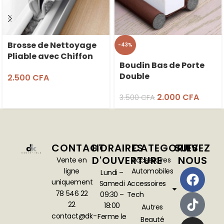
Brosse de Nettoyage
-43%
Pliable avec Chiffon
Boudin Bas de Porte
Detachable
Double
2.500
CFA
2.000
CFA
3.500
CFA
CONTACT
HORAIRES
CATEGORIES
SUIVEZ
D'OUVERTURE
NOUS
Vente en
Accessoires
ligne
Automobiles
Lundi –
uniquement
Samedi
Accessoires
78 546 22
09:30 –
Tech
22
18:00
Autres
contact@dk-
Ferme le
Beauté