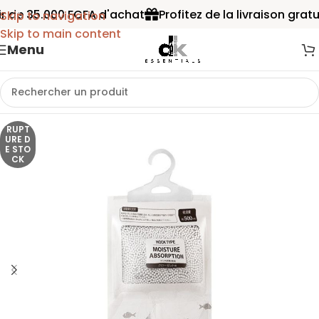
ir de 35.000 FCFA d'achat
Profitez de la livraison gratu
Skip to navigation
Skip to main content
Menu
RUPT
URE D
E STO
CK