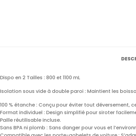
DESC
Dispo en 2 Tailles : 800 et 1100 mL
Isolation sous vide à double paroi :
Maintient les boiss
100 % étanche :
Conçu pour éviter tout déversement, ce q
Format individuel :
Design simplifié pour siroter facilem
Paille réutilisable incluse.
Sans BPA ni plomb :
Sans danger pour vous et l’enviro
Compatible avec les porte-gobelets de voiture :
S’adap