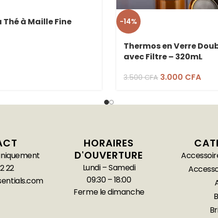
 Thé à Maille Fine
-14%
Thermos en Verre Doub
avec Filtre – 320mL
3.000
CFA
3.500
CFA
ACT
HORAIRES
CAT
D'OUVERTURE
 uniquement
Accessoir
Lundi – Samedi
2 22
Accesso
09:30 – 18:00
entials.com
Ferme le dimanche
Br