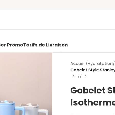
Profit
per Promo
Tarifs de Livraison
Accueil
/
Hydratation
/
Gobelet Style Stanley
Gobelet S
Isotherme,