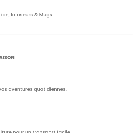
tion
,
Infuseurs & Mugs
RAISON
vos aventures quotidiennes.
ture pour un transport facile.