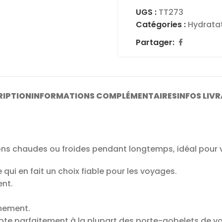
UGS :
TT273
Catégories :
Hydrata
Partager:
RIPTION
INFORMATIONS COMPLÉMENTAIRES
INFOS LIV
ons chaudes ou froides pendant longtemps, idéal pour 
ui en fait un choix fiable pour les voyages.
ent.
nnement.
te parfaitement à la plupart des porte-gobelets de voi